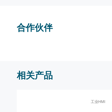
场时，往往会卡在“最后一步”：如何让这颗强大
定的电源环境下生存？
这正是我们开发这套ED-HMI3630 Raspberry P
合作伙伴
相关产品
工业HMI