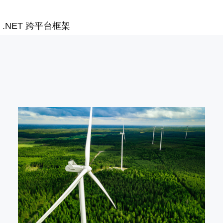
 .NET 跨平台框架
+ 无风扇设计，从物理层面隔离
y Pi OS Lite，只运行必要
5%。
 image, 让单台设备的部署时
故障。