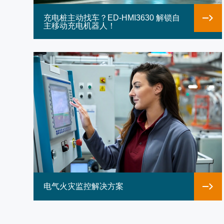
为什么架构师都在选择.NET + Raspberry 
充电桩主动找车？ED-HMI3630 解锁自
主移动充电机器人！
.NET开发者友好：原生支持.NET Core，极大
的迁移门槛和学习成本。
显著降低TCO：硬件成本降低30%-50%，
省电。
工业级可靠：Linux系统避免Windows不
计更适合多尘车间。
供应链安全：工业级树莓派核心（CM4/CM5）
供应承诺。
软件长期支持：Raspberry Pi OS提供长
操作系统“断供”的后顾之忧，是真正的工业级选
电气火灾监控解决方案
从软件逻辑到现场交付：填补最后一块拼图
很多工程师在实验室用树莓派开发板跑通了 .NE