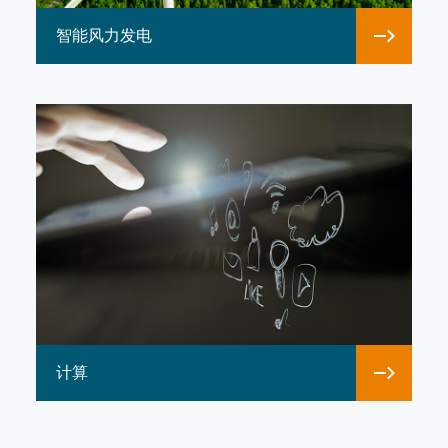
Pi？
智能风力发电
降低原有C#/VB.NET开发者
无操作系统授权费，功耗更低更
必要的更新与安全风险，无风扇设
提供长达 10 年以上的长期
期、稳定的安全更新与维护，免除
择。
计算
T 程序，但真正走向工业现