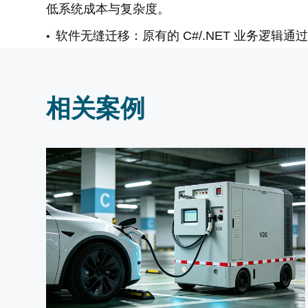
低系统成本与复杂度。
软件无缝迁移：原有的 C#/.NET 业务逻辑通过
（Avalonia）直接部署，代码重用率 >95%。
工业级加固：全铝合金机身 + IP65 前面板 
粉尘。
相关案例
Linux 灵活性：采用完全免费的工业级 Raspberr
的 HMI 进程，有效提升系统启动时间。
The Result (项目结果)
硬件成本：综合 TCO（总拥有成本）降低了 5
部署速度：基于rpi-imager构建客户自己的OS
间从 2 小时缩短至 10 分钟以内。
可靠性：在高粉尘车间稳定运行 12 个月，零