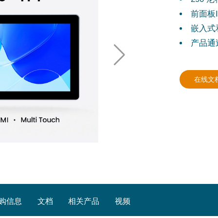
前面板I
嵌入式和
产品通
在线文
购信息
文档
相关产品
视频