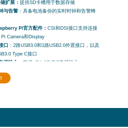
存储扩展：
提供SD卡槽用于数据存储
钟与告警
：具备电池备份的实时时钟和告警蜂
spberry Pi官方配件：
CSI和DSI接口支持连接
 Pi Camera和Display
接口
：2路USB3.0和1路USB2.0外置接口，以及
3.0 Type C接口
电源输入
：支持+8V~18VDC电源输入
散热性能
：铝合金CNC加工外壳，整面铝合金
档
作范围
：经测试可在-25~60°C环境下全速可靠
作
装：
支持DIN导轨安装，可选配安装支架
作系统：
预装Raspberry Pi OS
指示灯和按键
：包括电源指示灯、系统工作状