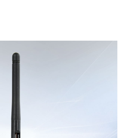
和系统复位按钮
rry Pi 40-PIN：
提供额外的扩展可能
靠的性能
：设计上注重散热和稳定的无线连
长时间运行。