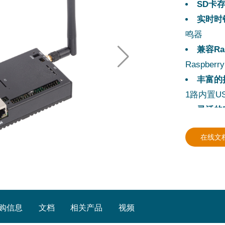
SD卡
实时时
鸣器
兼容Ra
Raspberry
丰富的
1路内置USB
灵活的
优异的
在线文
散热片
宽温工
地正常工
易于安
预装操
购信息
文档
相关产品
视频
额外的