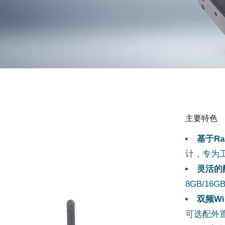
主要特色
基于Ras
计，专为
灵活的
8GB/16G
双频Wi
可选配外