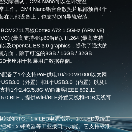
实际测试，CM4 Nano可以在环境温
正常工作。CM4 Nano铝合金散热片底部预留4个
安装在其他设备上，也支持DIN导轨安装。
CM2711四核Cortex A72 1.5GHz (ARM v8)
HEVC) (最高支持4Kp60解码), H.264 (最高支持
码)以及OpenGL ES 3.0 graphics，提供了强大的
，除了可选的8GB / 16GB / 32GB
ro SD卡座用于拓展用户数据存储。
配备了1个支持PoE供电10/100M/1000以太网
USB3.0（外置）和1个USB3.0（内置）以及1
个2.4G/5.8G WiFi兼容IEEE 802.11
oth 5.0 BLE，提供WiFi/BLE外置天线和PCB天线可
电池的RTC、1 x LED电源指示、1 x LED系统工
按钮和1 x 蜂鸣器等工业接口与功能。它支持标准