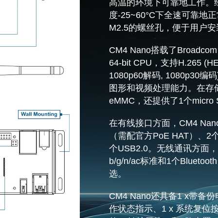
高温的环境下可靠地工作。经
度-25~60°C下全速可靠地
M2.5的螺丝孔，便于用户
CM4 Nano搭载了Broadcom B
64-bit CPU，支持H.265 (
1080p60解码, 1080p30编
图形和视频处理能力。在存储方面
eMMC，还提供了1个mic
在有线接口方面，CM4 Nano
（需配官方PoE HAT）、2个
个USB2.0。无线通讯方面，支持1
b/g/n/ac标准和1个Blueto
选。
CM4 Nano还具备1 x带备份
作状态指示、1 x 系统复位