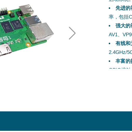
先进的
率，包括CE
强大的
AV1、VP9
有线和
2.4GHz
丰富的
GPIO排
软件支
程序和Linux
易于扩
能。
支持P
认证证
全。