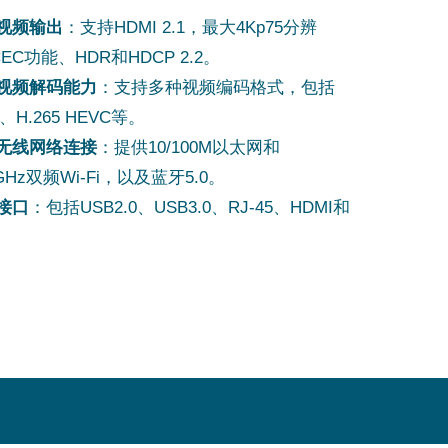
视频输出
：支持HDMI 2.1，最大4Kp75分辨
C功能、HDR和HDCP 2.2。
视频解码能力
：支持多种视频编码格式，包括
、H.265 HEVC等。
无线网络连接
：提供10/100M以太网和
/5GHz双频Wi-Fi，以及蓝牙5.0。
接口
：包括USB2.0、USB3.0、RJ-45、HDMI和
针。
持
：支持Debian 11操作系统，以及U-Boot引导
 Kernel 5.4。
展
：GPIO可复用为UART、I2C、SPI等多种功
oE供电
：通过PoE HAT可以实现有线网络供电。
书
：拥有CE和FCC认证，确保产品质量和安