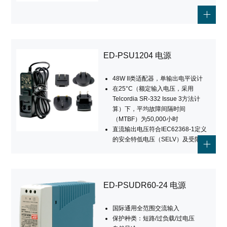
ED-PSU1204 电源
48W II类适配器，单输出电平设计
在25°C（额定输入电压，采用
Telcordia SR-332 Issue 3方法计
算）下，平均故障间隔时间
（MTBF）为50,000小时
直流输出电压符合IEC62368-1定义
的安全特低电压（SELV）​及受限功
率（Limited Power）​要求
预安装UK、US、AU或EU的标准插
头
自然对流的散热方式
ED-PSUDR60-24 电源
简洁的外观设计
国际通用全范围交流输入
保护种类：短路/过负载/过电压