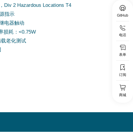
I，Div 2 Hazardous Locations T4
电源指示
GitHub
K继电器触动
损耗：<0.75W
电话
%满载老化测试
固
表单
订阅
商城