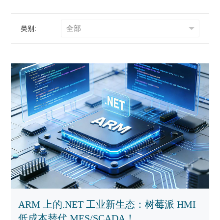
他具有标准RS232/485的设备进行通讯, 2路隔离IO容许
用户输入开关信号,1路单刀双置开关可以直接控制中等
类别:
功率的设备.
ARM 上的.NET 工业新生态：树莓派 HMI
低成本替代 MES/SCADA！