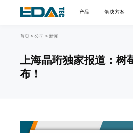
产品
解决方案
首页
>
公司
>
新闻
上海晶珩独家报道：树莓派 R
布！