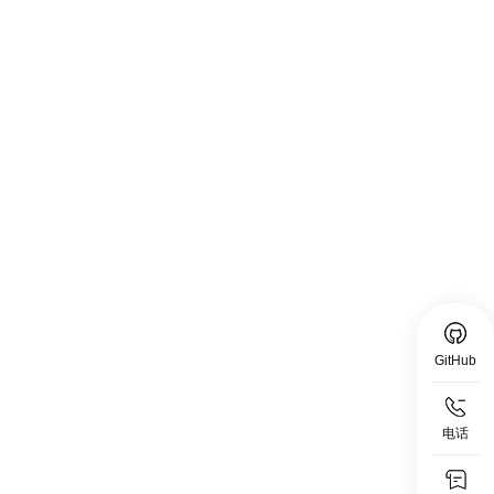
上海晶珩助力中瑞恒，完成 WEI-iEdge 系列边
缘计算网关技术，实现智慧供热！
2023.07.06
GitHub
上海晶珩x云汉芯城 携工业树莓派计算机独家专
电话
访-直播回放