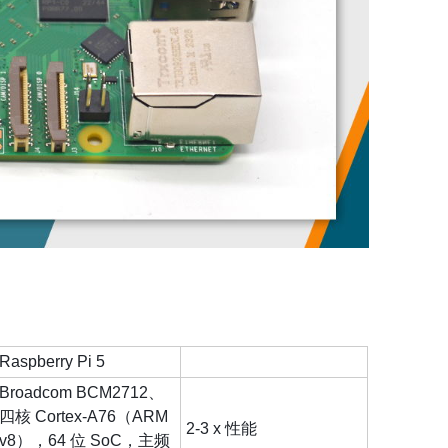
Raspberry Pi 5
Broadcom BCM2712、
四核 Cortex-A76（ARM
2-3 x 性能
v8），64 位 SoC，主频