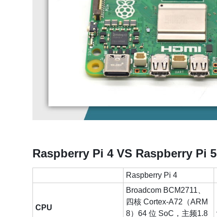
Raspberry Pi 4 VS Raspberry Pi 5
Raspberry Pi 4
Broadcom BCM2711、
四核 Cortex-A72（ARM
CPU
8）64 位 SoC，主频1.8