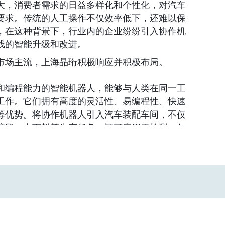
大，消费者需求的日益多样化和个性化，对汽车
要求。传统的人工操作不仅效率低下，还难以保
，在这种背景下，行业内的企业纷纷引入协作机
线的智能升级和改进。
市场主流，上海晶珩积极响应并积极布局。
和编程能力的智能机器人，能够与人类在同一工
工作。它们拥有高度的灵活性、易编程性、快速
等优势。将协作机器人引入汽车装配车间，不仅
拧紧、上下料等生产任务，还可应用于检测、包
，显著提高汽车装配的效率和质量。
汽车装配中的高度自动化和可靠连续运作，关键
能的主控计算机平台来提供基础支持。作为专注
品的供应商，上海晶珩的智能机器人产品方案能
配领域所需的需求。