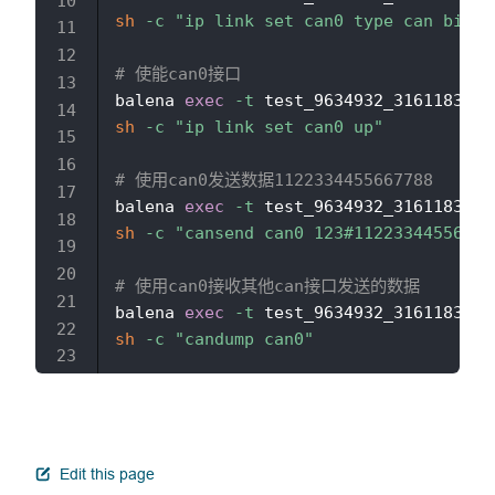
sh
-c
"ip link set can0 type can bitra
# 使能can0接口
balena 
exec
-t
 test_9634932_3161183_e9
sh
-c
"ip link set can0 up"
# 使用can0发送数据1122334455667788
balena 
exec
-t
 test_9634932_3161183_e9
sh
-c
"cansend can0 123#11223344556677
# 使用can0接收其他can接口发送的数据
balena 
exec
-t
 test_9634932_3161183_e9
sh
-c
"candump can0"
open in new window
Edit this page