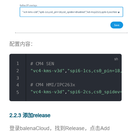
配置内容：
# CM4 SEN
"vc4-kms-v3d"
,
"spi6-1cs,cs0_pin=18,cs0
# CM4 HMI/IPC263x
"vc4-kms-v3d"
,
"spi6-2cs,cs0_spidev=dis
2.2.3 添加release
登录balenaCloud，找到Release，点击Add