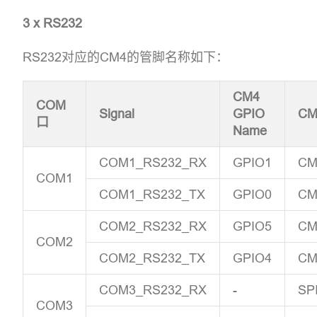
3 x RS232
RS232对应的CM4的管脚名称如下：
CM4
COM
Signal
GPIO
CM
口
Name
COM1_RS232_RX
GPIO1
CM
COM1
COM1_RS232_TX
GPIO0
CM
COM2_RS232_RX
GPIO5
CM
COM2
COM2_RS232_TX
GPIO4
CM
COM3_RS232_RX
-
SP
COM3