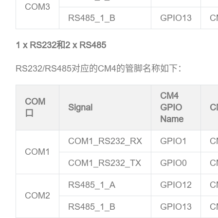
COM3
RS485_1_B
GPIO13
C
1 x RS232和2 x RS485
RS232/RS485对应的CM4的管脚名称如下：
CM4
COM
Signal
GPIO
C
口
Name
COM1_RS232_RX
GPIO1
C
COM1
COM1_RS232_TX
GPIO0
C
RS485_1_A
GPIO12
C
COM2
RS485_1_B
GPIO13
C