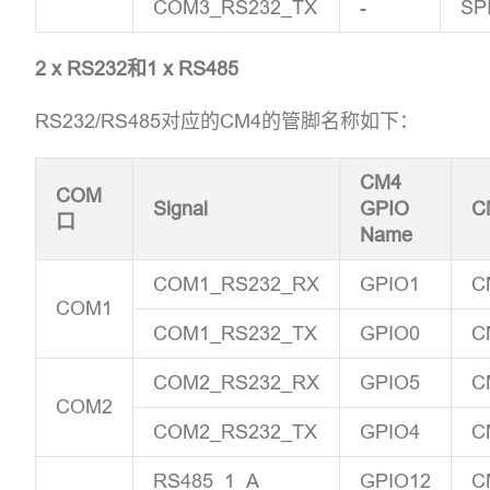
COM3_RS232_TX
-
SP
2 x RS232和1 x RS485
RS232/RS485对应的CM4的管脚名称如下：
CM4
COM
Signal
GPIO
C
口
Name
COM1_RS232_RX
GPIO1
C
COM1
COM1_RS232_TX
GPIO0
C
COM2_RS232_RX
GPIO5
C
COM2
COM2_RS232_TX
GPIO4
C
RS485_1_A
GPIO12
C