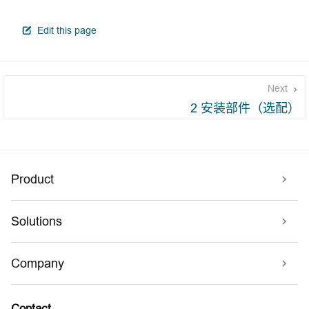
open in new window
Edit this page
Next
2 安装部件（选配）
Product
Solutions
Company
Contact