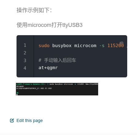
操作示例如下：
使用microcom打开ttyUSB3
sudo
 busybox microcom 
-s
115200
 /dev
# 手动输入后回车
open in new window
Edit this page