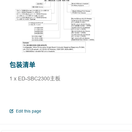
包装清单
1 x ED-SBC2300主板
open in new window
Edit this page