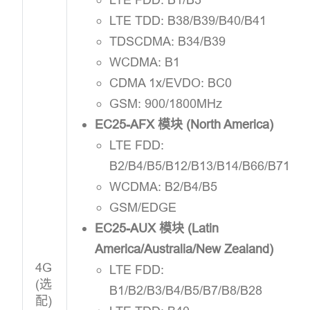
LTE TDD: B38/B39/B40/B41
TDSCDMA: B34/B39
WCDMA: B1
CDMA 1x/EVDO: BC0
GSM: 900/1800MHz
EC25-AFX 模块 (North America)
LTE FDD:
B2/B4/B5/B12/B13/B14/B66/B71
WCDMA: B2/B4/B5
GSM/EDGE
EC25-AUX 模块 (Latin
America/Australia/New Zealand)
4G
LTE FDD:
(选
B1/B2/B3/B4/B5/B7/B8/B28
配)