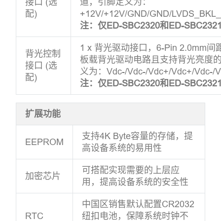
接口 (选
道，引脚定义为：
配)
+12V/+12V/GND/GND/LVDS_BKL
注：仅ED-SBC2320和ED-SBC2
1 x 背光驱动接口，6-Pin 2.0
背光控制
板载背光驱动电路且支持背光亮度
接口 (选
义为：Vdc-/Vdc-/Vdc+/Vdc+/Vdc-/V
配)
注：仅ED-SBC2320和ED-SBC2
扩展功能
支持4K Byte容量的存储，提
EEPROM
高设备系统的易用性
可搭配实现需要的上层应
加密芯片
用，提高设备系统的安全性
中国区销售默认配置CR2032
RTC
纽扣电池，保障系统时钟不