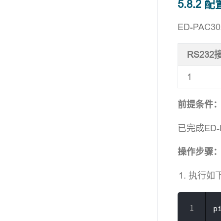
5.8.2 配
ED-PA
RS23
1
前提条件
已完成ED-
操作步骤
执行如下
p