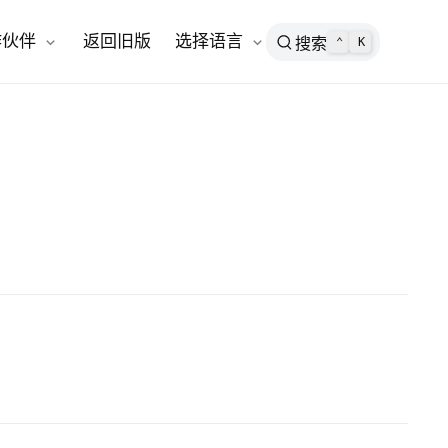
open in new window
作伙伴
返回旧版
选择语言
搜索
⌃
K