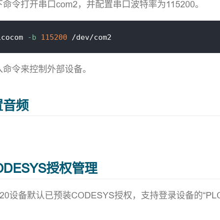
命令打开串口com2，并配置串口波特率为115200。
icocom 
-b
115200
入命令来控制外部设备。
配置音频
 CODESYS授权管理
C3020设备默认已预装CODESYS授权，支持登录设备的“