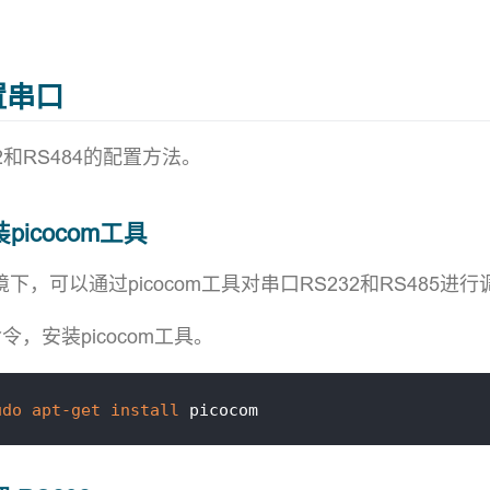
配置串口
2和RS484的配置方法。
安装picocom工具
环境下，可以通过picocom工具对串口RS232和RS485进
令，安装picocom工具。
udo
apt-get
install