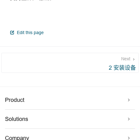
open in new window
Edit this page
Next
2 安装设备
Product
Solutions
Company