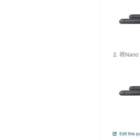
将Nan
Edit this 