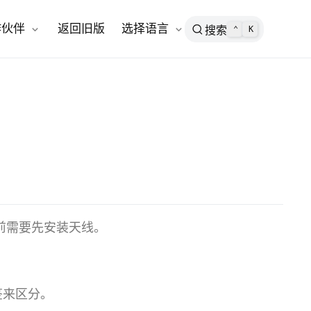
open in new window
作伙伴
返回旧版
选择语言
搜索
⌃
K
备之前需要先安装天线。
签来区分。