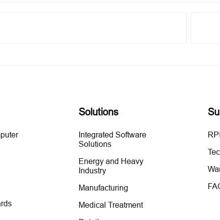
Solutions
Su
mputer
Integrated Software
RPI
Solutions
Tec
Energy and Heavy
War
Industry
FA
Manufacturing
rds
Medical Treatment