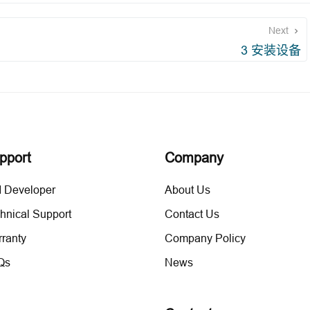
Next
3 安装设备
pport
Company
 Developer
About Us
hnical Support
Contact Us
ranty
Company Policy
Qs
News