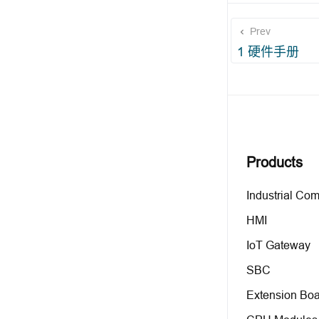
Prev
1 硬件手册
Products
Industrial Co
HMI
IoT Gateway
SBC
Extension Boa