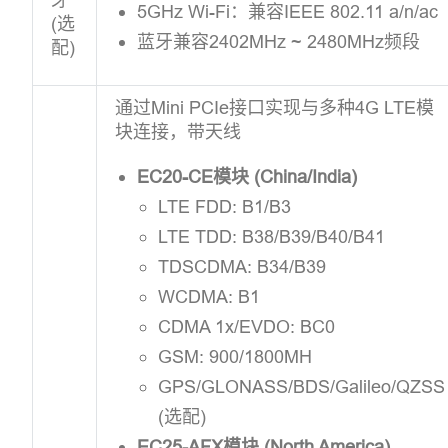
5GHz Wi-Fi：兼容IEEE 802.11 a/n/ac
(选
蓝牙兼容2402MHz ~ 2480MHz频段
配)
通过Mini PCIe接口实现与多种4G LTE模
块连接，带天线
EC20-CE模块 (China/India)
LTE FDD: B1/B3
LTE TDD: B38/B39/B40/B41
TDSCDMA: B34/B39
WCDMA: B1
CDMA 1x/EVDO: BC0
GSM: 900/1800MH
GPS/GLONASS/BDS/Galileo/QZSS
(选配)
EC25-AFX模块 (North America)