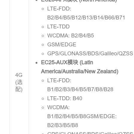
LTE-FDD:
B2/B4/B5/B12/B13/B14/B66/B71
LTE-TDD
WCDMA: B2/B4/B5
GSM/EDGE
GPS/GLONASS/BDS/Galileo/QZSS
EC25-AUX模块 (Latin
America/Australia/New Zealand)
4G
LTE-FDD:
(选
配)
B1/B2/B3/B4/B5/B7/B8/B28
LTE-TDD: B40
WCDMA:
B1/B2/B4/B5/B8GSM/EDGE:
B2/B3/B5/B8