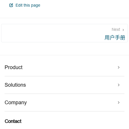
open in new window
Edit this page
Next
用户手册
Product
Solutions
Company
Contact