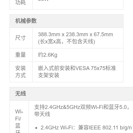
功耗
机械参数
388.3mm x 238.3mm x 67.5mm
尺寸
(长x宽x高，不包含天线)
重量
约2.6Kg
安装
嵌入式前安装和VESA 75x75标准
方式
支架安装
无线
支持2.4GHz&5GHz双频Wi-Fi和蓝牙5.0，
Wi-
带天线
Fi/
蓝
2.4GHz Wi-Fi：兼容IEEE 802.11 b/g/n
牙