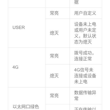
据
常亮
用户自定义
设备未上电
USER
或用户未定
熄灭
义，默认状
态为熄灭
拨号成功，
常亮
连接正常
4G
4G信号未
熄灭
连接或设备
未上电
数据传输异
常亮
常
以太网口绿色
正在传输以