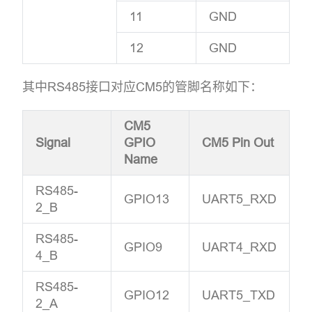
11
GND
12
GND
其中RS485接口对应CM5的管脚名称如下：
CM5
Signal
GPIO
CM5 Pin Out
Name
RS485-
GPIO13
UART5_RXD
2_B
RS485-
GPIO9
UART4_RXD
4_B
RS485-
GPIO12
UART5_TXD
2_A