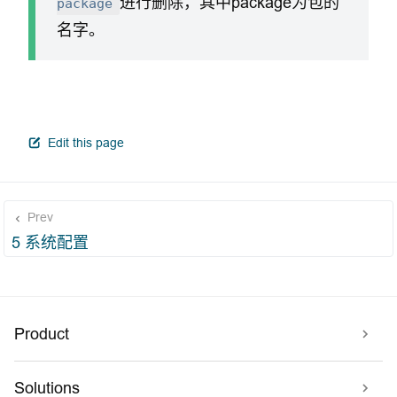
进行删除，其中package为包的
package
名字。
open in new window
Edit this page
Prev
5 系统配置
Product
Solutions