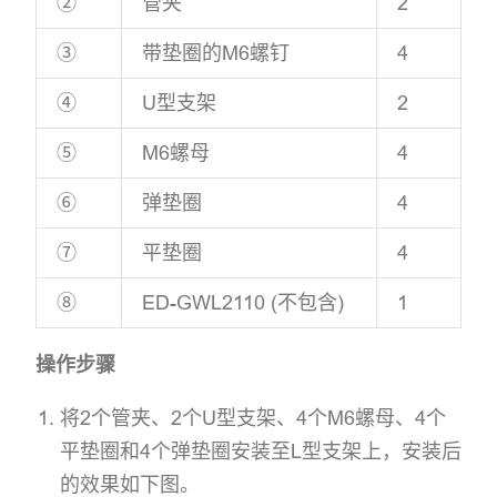
②
管夹
2
③
带垫圈的M6螺钉
4
④
U型支架
2
⑤
M6螺母
4
⑥
弹垫圈
4
⑦
平垫圈
4
⑧
ED-GWL2110 (不包含)
1
操作步骤
将2个管夹、2个U型支架、4个M6螺母、4个
平垫圈和4个弹垫圈安装至L型支架上，安装后
的效果如下图。