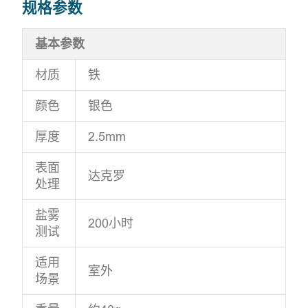
规格参数
基本参数
材质
铁
颜色
银色
厚度
2.5mm
表面
达克罗
处理
盐雾
200小时
测试
适用
室外
场景